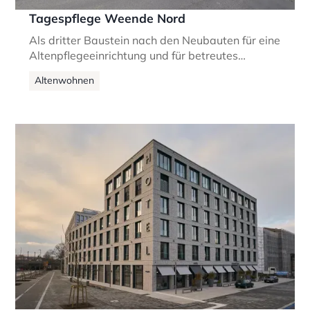
Tagespflege Weende Nord
Als dritter Baustein nach den Neubauten für eine
Altenpflegeeinrichtung und für betreutes
Wohnen entsteht nun eine
Altenwohnen
Tagespflegeeinrichtung, ergänzt durch weitere
seniorengerechte Wohnungen.